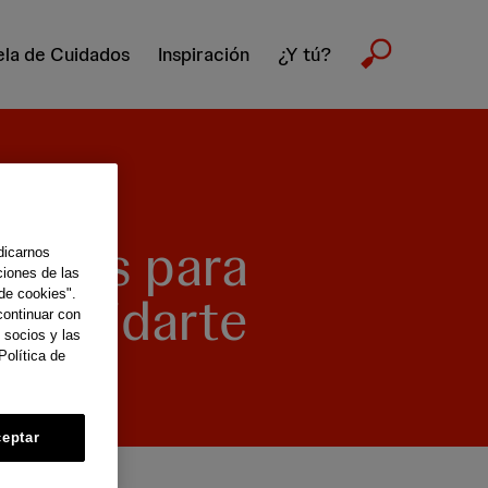
la de Cuidados
Inspiración
¿Y tú?
nsejos para
dicarnos
ciones de las
 y cuidarte
de cookies".
continuar con
 socios y las
vidad
Política de
eptar