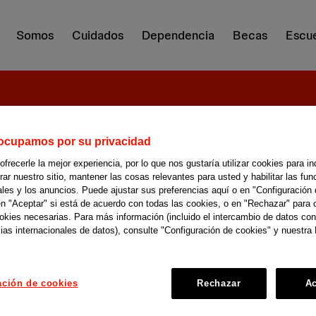
Somos
Cuidados
Dependencia
Becas
Escue
ocupamos por su privacidad
10 co
recerle la mejor experiencia, por lo que nos gustaría utilizar cookies para in
r nuestro sitio, mantener las cosas relevantes para usted y habilitar las fun
cuidar
ales y los anuncios. Puede ajustar sus preferencias aquí o en "Configuración 
en "Aceptar" si está de acuerdo con todas las cookies, o en "Rechazar" para 
ookies necesarias. Para más información (incluido el intercambio de datos con
en Na
ias internacionales de datos), consulte "Configuración de cookies" y nuestra 
ación de cookies
Rechazar
Ac