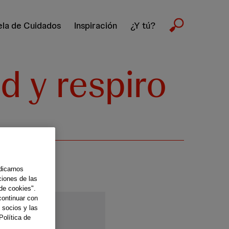
la de Cuidados
Inspiración
¿Y tú?
d y respiro
dicarnos
ciones de las
de cookies".
continuar con
 socios y las
Política de