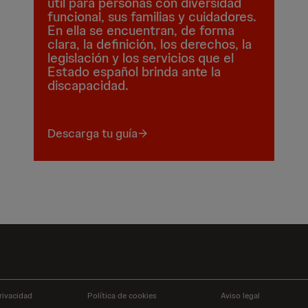
útil para personas con diversidad
funcional, sus familias y cuidadores.
En ella se encuentran, de forma
clara, la definición, los derechos, la
legislación y los servicios que el
Estado español brinda ante la
discapacidad.
Descarga tu guía
rivacidad
Política de cookies
Aviso legal