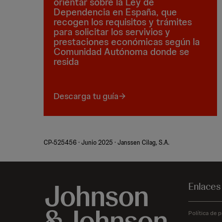
orientar sobre la Ley de
Dependencia en España, que
recogen los requisitos y trámites
para solicitar los servivios y
prestaciones económicas según la
Comunidad Autónoma donde se
resida
Descarga tu guía
CP-525456 · Junio 2025 · Janssen Cilag, S.A.
Enlaces
Política de p