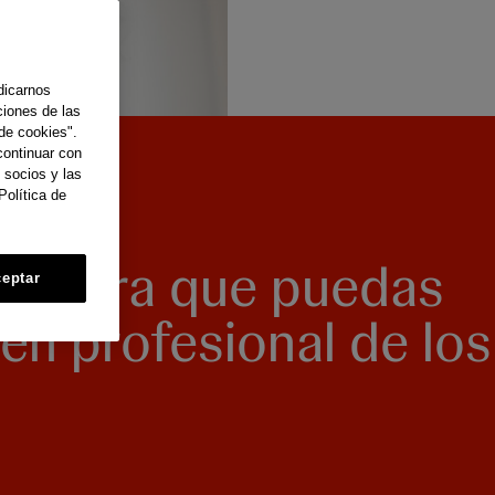
dicarnos
ciones de las
de cookies".
continuar con
 socios y las
Política de
ya para que puedas
eptar
 en profesional de los