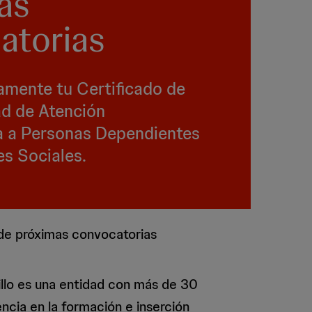
as
atorias
amente tu Certificado de
ad de Atención
a a Personas Dependientes
es Sociales.
 de próximas convocatorias
llo es una entidad con más de 30
ncia en la formación e inserción