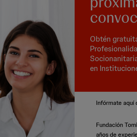
próxim
convoc
Obtén gratuit
Profesionalid
Socionanitari
en Institucion
Infórmate aquí
Fundación Tomi
años de experie