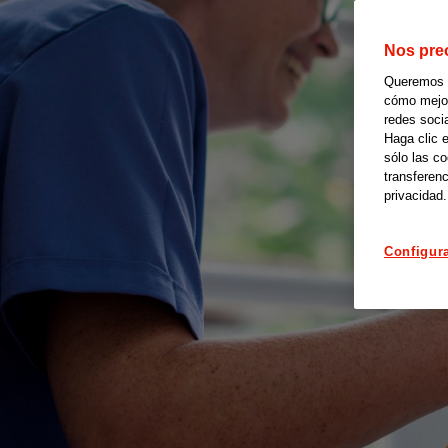
Nos pre
Queremos of
cómo mejora
redes soci
Haga clic 
sólo las c
transferenc
privacidad.
Configur