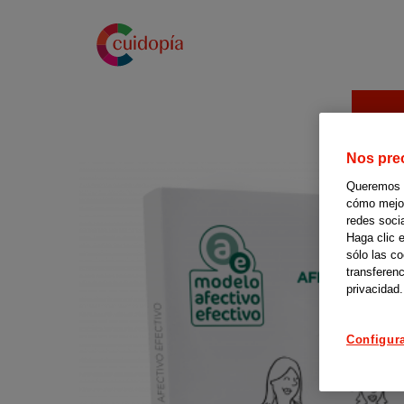
Pasar
al
contenido
principal
Nos pre
Queremos of
cómo mejora
redes soci
Haga clic 
sólo las c
transferenc
privacidad.
Configur