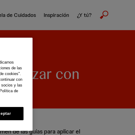
la de Cuidados
Inspiración
¿Y tú?
dicarnos
avanzar con
ciones de las
de cookies".
continuar con
iente
 socios y las
Política de
eptar
men de las guías para aplicar el