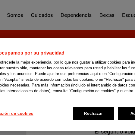
Somos
Cuidados
Dependencia
Becas
Escue
ocupamos por su privacidad
recerle la mejor experiencia, por lo que nos gustaría utilizar cookies para in
Cómo 
r nuestro sitio, mantener las cosas relevantes para usted y habilitar las fun
ales y los anuncios. Puede ajustar sus preferencias aquí o en "Configuración 
en "Aceptar" si está de acuerdo con todas las cookies, o en "Rechazar" para 
el pac
ookies necesarias. Para más información (incluido el intercambio de datos con
ias internacionales de datos), consulte "Configuración de cookies" y nuestra 
ación de cookies
Rechazar
Ac
El segundo volu