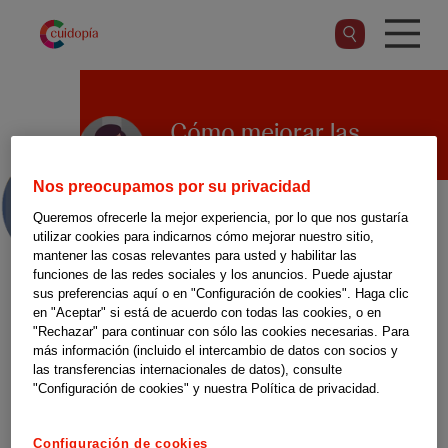
Pasar
al
contenido
principal
Cómo mejorar las
videoconferencias
Nos preocupamos por su privacidad
Queremos ofrecerle la mejor experiencia, por lo que nos gustaría
utilizar cookies para indicarnos cómo mejorar nuestro sitio,
El programa Más que abuelos
mantener las cosas relevantes para usted y habilitar las
para fomentar el
funciones de las redes sociales y los anuncios. Puede ajustar
sus preferencias aquí o en "Configuración de cookies". Haga clic
envejecimiento activo, ha
en "Aceptar" si está de acuerdo con todas las cookies, o en
"Rechazar" para continuar con sólo las cookies necesarias. Para
realizado este vídeo para el
más información (incluido el intercambio de datos con socios y
buen uso de la tecnología y dar
las transferencias internacionales de datos), consulte
"Configuración de cookies" y nuestra Política de privacidad.
la mejor imagen posible en los
encuentros virtuales.
Configuración de cookies