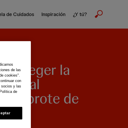
la de Cuidados
Inspiración
¿Y tú?
proteger la
dicarnos
ciones de las
de cookies".
 mental
continuar con
 socios y las
e el brote de
Política de
-19
eptar