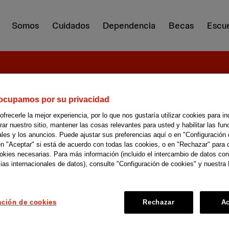
Somos
Cuidados
Dependencia
Becas
Escue
ocupamos por su privacidad
Cómo 
recerle la mejor experiencia, por lo que nos gustaría utilizar cookies para in
r nuestro sitio, mantener las cosas relevantes para usted y habilitar las fun
ales y los anuncios. Puede ajustar sus preferencias aquí o en "Configuración 
salud
en "Aceptar" si está de acuerdo con todas las cookies, o en "Rechazar" para 
ookies necesarias. Para más información (incluido el intercambio de datos con
durant
ias internacionales de datos), consulte "Configuración de cookies" y nuestra 
COVID
ación de cookies
Rechazar
Ac