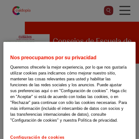
Pasar
al
contenido
principal
Consejos de Escuela de
Cuidados ‘Lenguaje con
afecto’
Nos preocupamos por su privacidad
Queremos ofrecerle la mejor experiencia, por lo que nos gustaría
utilizar cookies para indicarnos cómo mejorar nuestro sitio,
mantener las cosas relevantes para usted y habilitar las
Hablar y comunicarse no son la
funciones de las redes sociales y los anuncios. Puede ajustar
sus preferencias aquí o en "Configuración de cookies". Haga clic
misma cosa. Aprende a utilizar
en "Aceptar" si está de acuerdo con todas las cookies, o en
un lenguaje amable y empático
"Rechazar" para continuar con sólo las cookies necesarias. Para
más información (incluido el intercambio de datos con socios y
para anticiparte a las
las transferencias internacionales de datos), consulte
"Configuración de cookies" y nuestra Política de privacidad.
necesidades de la persona a la
que cuidas. ¡Todo irá mejor!
Configuración de cookies