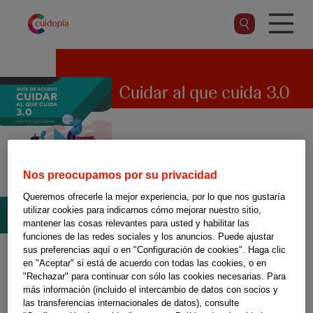
Pasar
al
contenido
principal
Cuidar al que cuida 3.0
La Fundación Salud y
Comunidad (FSC) ha elaborado
Nos preocupamos por su privacidad
esta guía online dirigida a
Queremos ofrecerle la mejor experiencia, por lo que nos gustaría
utilizar cookies para indicarnos cómo mejorar nuestro sitio,
personas cuidadoras tanto en
mantener las cosas relevantes para usted y habilitar las
funciones de las redes sociales y los anuncios. Puede ajustar
el ámbito familiar como en
sus preferencias aquí o en "Configuración de cookies". Haga clic
centros de día o atención
en "Aceptar" si está de acuerdo con todas las cookies, o en
"Rechazar" para continuar con sólo las cookies necesarias. Para
residencial. Los contenidos
más información (incluido el intercambio de datos con socios y
las transferencias internacionales de datos), consulte
abordan los procesos de