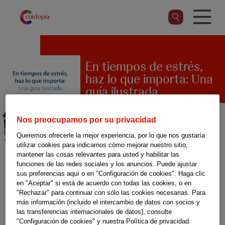
Pasar
al
contenido
principal
En tiempos de estrés,
haz lo que importa: Una
guía ilustrada
Nos preocupamos por su privacidad
La Organización Mundial de la
Queremos ofrecerle la mejor experiencia, por lo que nos gustaría
utilizar cookies para indicarnos cómo mejorar nuestro sitio,
Salud (OMS) recoge en esta
mantener las cosas relevantes para usted y habilitar las
funciones de las redes sociales y los anuncios. Puede ajustar
guía ilustrada
sus preferencias aquí o en "Configuración de cookies". Haga clic
recomendaciones básicas para
en "Aceptar" si está de acuerdo con todas las cookies, o en
"Rechazar" para continuar con sólo las cookies necesarias. Para
la gestión del estrés. A lo largo
más información (incluido el intercambio de datos con socios y
las transferencias internacionales de datos), consulte
de las distintas secciones
"Configuración de cookies" y nuestra Política de privacidad.