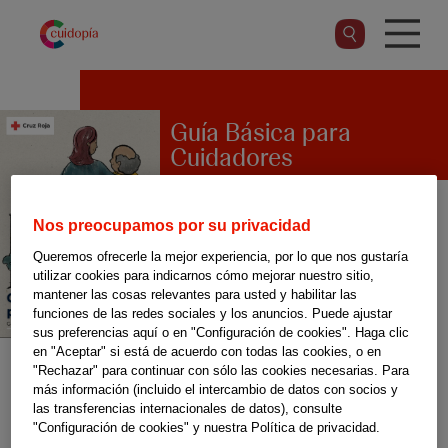
Pasar
al
contenido
principal
Guía Básica para
Cuidadores
Nos preocupamos por su privacidad
El canal dirigido a las personas
Queremos ofrecerle la mejor experiencia, por lo que nos gustaría
cuidadoras de Cruz Roja
utilizar cookies para indicarnos cómo mejorar nuestro sitio,
mantener las cosas relevantes para usted y habilitar las
Española, SerCuidadorA,
funciones de las redes sociales y los anuncios. Puede ajustar
sus preferencias aquí o en "Configuración de cookies". Haga clic
ofrece a través de esta guía
en "Aceptar" si está de acuerdo con todas las cookies, o en
información sobre qué significa
"Rechazar" para continuar con sólo las cookies necesarias. Para
más información (incluido el intercambio de datos con socios y
ser cuidadora de un familiar,
las transferencias internacionales de datos), consulte
"Configuración de cookies" y nuestra Política de privacidad.
consejos sobre cómo adaptar