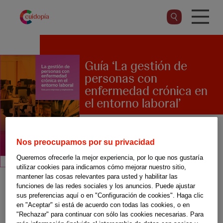
Pasar
al
contenido
principal
Guía ‘La gestión de
personas con
enfermedad crónica en
el entorno laboral’
Nos preocupamos por su privacidad
El desarrollo en el ámbito
Queremos ofrecerle la mejor experiencia, por lo que nos gustaría
laboral favorece una mejor
utilizar cookies para indicarnos cómo mejorar nuestro sitio,
calidad de vida, pero las
mantener las cosas relevantes para usted y habilitar las
funciones de las redes sociales y los anuncios. Puede ajustar
personas con una enfermedad
sus preferencias aquí o en "Configuración de cookies". Haga clic
en "Aceptar" si está de acuerdo con todas las cookies, o en
crónica se ven más afectadas
"Rechazar" para continuar con sólo las cookies necesarias. Para