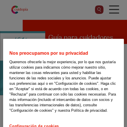
Pasar
al
contenido
principal
Guía para cuidadores
Nos preocupamos por su privacidad
El Colegio Oficial de la
Queremos ofrecerle la mejor experiencia, por lo que nos gustaría
utilizar cookies para indicarnos cómo mejorar nuestro sitio,
Psicología de Madrid edita una
mantener las cosas relevantes para usted y habilitar las
funciones de las redes sociales y los anuncios. Puede ajustar
serie de guías sectoriales,
sus preferencias aquí o en "Configuración de cookies". Haga clic
entre las que se incluye esta
en "Aceptar" si está de acuerdo con todas las cookies, o en
"Rechazar" para continuar con sólo las cookies necesarias. Para
específica para cuidadores que
más información (incluido el intercambio de datos con socios y
las transferencias internacionales de datos), consulte
recoge un decálogo
"Configuración de cookies" y nuestra Política de privacidad.
de consejos para cuidar y
cuidarse mejor.
Configuración de cookies