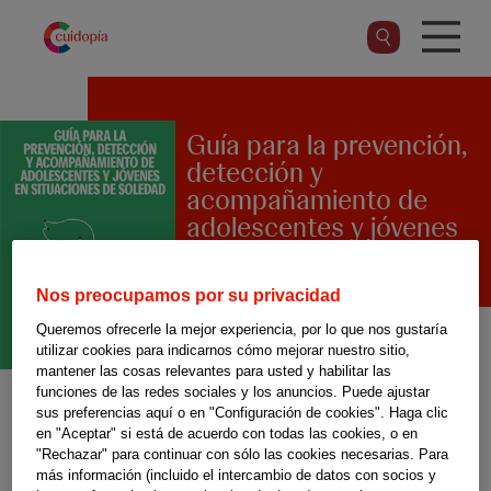
Pasar
al
contenido
principal
Guía para la prevención,
detección y
acompañamiento de
adolescentes y jóvenes
en situaciones de
soledad
Nos preocupamos por su privacidad
Queremos ofrecerle la mejor experiencia, por lo que nos gustaría
utilizar cookies para indicarnos cómo mejorar nuestro sitio,
mantener las cosas relevantes para usted y habilitar las
Esta guía editada por el
funciones de las redes sociales y los anuncios. Puede ajustar
Ayuntamiento de Barcelona, es
sus preferencias aquí o en "Configuración de cookies". Haga clic
en "Aceptar" si está de acuerdo con todas las cookies, o en
un recurso dirigido
"Rechazar" para continuar con sólo las cookies necesarias. Para
más información (incluido el intercambio de datos con socios y
especialmente a los