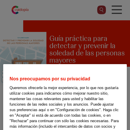
Pasar
al
contenido
principal
Guía práctica para
detectar y prevenir la
soledad de las personas
mayores
Nos preocupamos por su privacidad
La Fundación Grandes Amigos
Queremos ofrecerle la mejor experiencia, por lo que nos gustaría
utilizar cookies para indicarnos cómo mejorar nuestro sitio,
ofrece en esta guía consejos
mantener las cosas relevantes para usted y habilitar las
para fomentar la creación de
funciones de las redes sociales y los anuncios. Puede ajustar
sus preferencias aquí o en "Configuración de cookies". Haga clic
redes de apoyo vecinal que
en "Aceptar" si está de acuerdo con todas las cookies, o en
"Rechazar" para continuar con sólo las cookies necesarias. Para
ayuden a detectar y prevenir la
más información (incluido el intercambio de datos con socios y