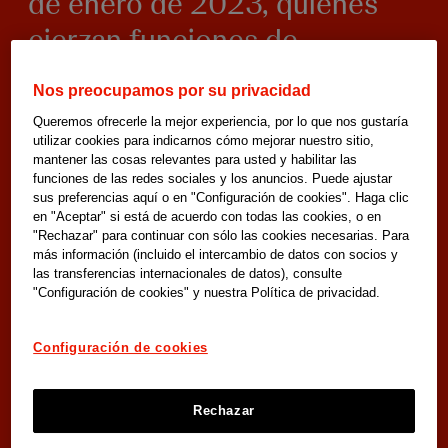
de enero de 2023, quienes
ejerzan funciones de
asistencia personal a
Nos preocupamos por su privacidad
personas dependientes
Queremos ofrecerle la mejor experiencia, por lo que nos gustaría
deberán de poseer el
utilizar cookies para indicarnos cómo mejorar nuestro sitio,
mantener las cosas relevantes para usted y habilitar las
Certificado de
funciones de las redes sociales y los anuncios. Puede ajustar
sus preferencias aquí o en "Configuración de cookies". Haga clic
Profesionalidad en Atención
en "Aceptar" si está de acuerdo con todas las cookies, o en
"Rechazar" para continuar con sólo las cookies necesarias. Para
Sociosanitaria.
más información (incluido el intercambio de datos con socios y
las transferencias internacionales de datos), consulte
"Configuración de cookies" y nuestra Política de privacidad.
Configuración de cookies
Infórmate sobre nuestras becas Cuidopía
Rechazar