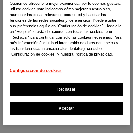
Queremos ofrecerle la mejor experiencia, por lo que nos gustaría
utilizar cookies para indicarnos cómo mejorar nuestro sitio,
mantener las cosas relevantes para usted y habilitar las
funciones de las redes sociales y los anuncios. Puede ajustar
sus preferencias aquí o en "Configuración de cookies". Haga clic
Cuando estalló la pandemia Gloria estaba
en "Aceptar" si está de acuerdo con todas las cookies, o en
"Rechazar" para continuar con sólo las cookies necesarias. Para
regresando de un viaje familiar. “
Se han
más información (incluido el intercambio de datos con socios y
las transferencias internacionales de datos), consulte
jubilado mis padres y estamos celebrándolo
"Configuración de cookies" y nuestra Política de privacidad.
todos juntos en Canarias.
” Cerraban así los
setenta años que había permanecido
Configuración de cookies
funcionando la panadería que su familia tenía
en Calzadilla de Tera, el pueblo zamorano
Rechazar
desde donde hace años llegó Gloria a Madrid
para ampliar sus estudios de magisterio en la
Aceptar
Escuela de Arte de La Palma.