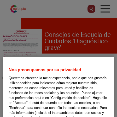
Pasar
al
contenido
principal
Consejos de Escuela de
Cuidados ‘Diagnóstico
grave’
¿Cómo acompañar y cuidar en
Nos preocupamos por su privacidad
nuestro entorno familiar de
Queremos ofrecerle la mejor experiencia, por lo que nos gustaría
utilizar cookies para indicarnos cómo mejorar nuestro sitio,
alguien que ha recibido un
mantener las cosas relevantes para usted y habilitar las
funciones de las redes sociales y los anuncios. Puede ajustar
diagnóstico grave? Descarga
sus preferencias aquí o en "Configuración de cookies". Haga clic
las fichas con los consejos de
en "Aceptar" si está de acuerdo con todas las cookies, o en
"Rechazar" para continuar con sólo las cookies necesarias. Para
nuestros expertos en
más información (incluido el intercambio de datos con socios y