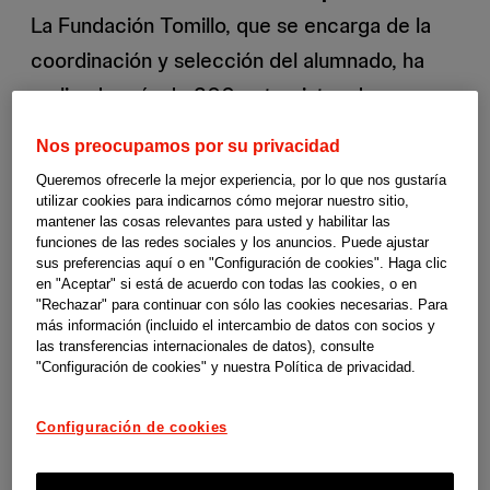
La Fundación Tomillo, que se encarga de la
coordinación y selección del alumnado, ha
realizado más de 200 entrevistas de
selección.
Gloria
y
Ana María
fueron dos de
Nos preocupamos por su privacidad
las primeras personas becadas y han
Queremos ofrecerle la mejor experiencia, por lo que nos gustaría
conseguido hacer del cuidado su profesión.
utilizar cookies para indicarnos cómo mejorar nuestro sitio,
mantener las cosas relevantes para usted y habilitar las
Superando los obstáculos que supuso la
funciones de las redes sociales y los anuncios. Puede ajustar
sus preferencias aquí o en "Configuración de cookies". Haga clic
aparición de la pandemia durante sus
en "Aceptar" si está de acuerdo con todas las cookies, o en
estudios, lograron terminar su formación a
"Rechazar" para continuar con sólo las cookies necesarias. Para
más información (incluido el intercambio de datos con socios y
distancia en circunstancias muy difíciles y
las transferencias internacionales de datos), consulte
"Configuración de cookies" y nuestra Política de privacidad.
siendo en algunos casos parte del personal
que reforzó los equipos de algunas
Configuración de cookies
residencias y centros de atención a personas
mayores durante el verano de 2020.