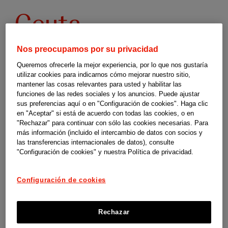
Programas
Ceuta
de
Nos preocupamos por su privacidad
respiro
Queremos ofrecerle la mejor experiencia, por lo que nos gustaría
utilizar cookies para indicarnos cómo mejorar nuestro sitio,
mantener las cosas relevantes para usted y habilitar las
familiar
Programas de respiro familiar en Ceuta
funciones de las redes sociales y los anuncios. Puede ajustar
sus preferencias aquí o en "Configuración de cookies". Haga clic
Estas guías son un material de orientación y apoyo elaborado por
-
en "Aceptar" si está de acuerdo con todas las cookies, o en
"Rechazar" para continuar con sólo las cookies necesarias. Para
SUPERCUIDADORES para el programa social Cuidopía de las
más información (incluido el intercambio de datos con socios y
compañías de Johnson & Johnson en España. No somos responsables
las transferencias internacionales de datos), consulte
"Configuración de cookies" y nuestra Política de privacidad.
de los contenidos, ni de las referencias que contiene, así como
tampoco de la actualización de las condiciones para ofrecer dichas
Configuración de cookies
ayudas por parte de las instituciones y organismos competentes.
Rechazar