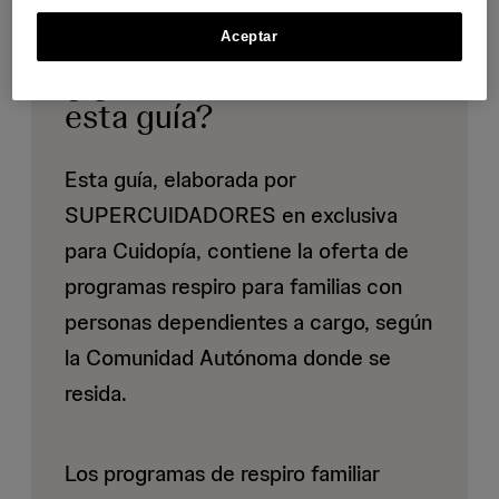
Aceptar
¿Qué vas a encontrar en
esta guía?
Esta guía, elaborada por
SUPERCUIDADORES en exclusiva
para Cuidopía, contiene la oferta de
programas respiro para familias con
personas dependientes a cargo, según
la Comunidad Autónoma donde se
resida.
Los programas de respiro familiar