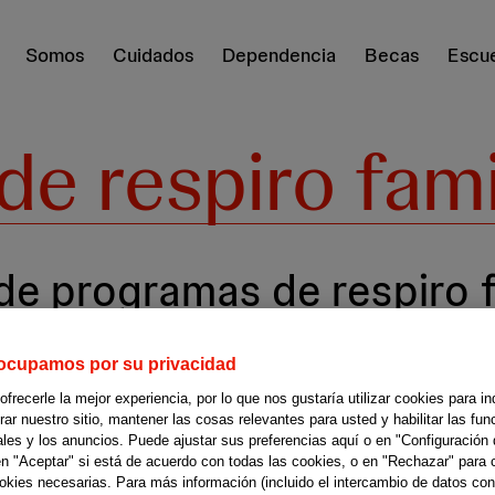
Somos
Cuidados
Dependencia
Becas
Escue
e respiro fami
de programas de respiro fa
ocupamos por su privacidad
recerle la mejor experiencia, por lo que nos gustaría utilizar cookies para in
r nuestro sitio, mantener las cosas relevantes para usted y habilitar las fun
ales y los anuncios. Puede ajustar sus preferencias aquí o en "Configuración 
en "Aceptar" si está de acuerdo con todas las cookies, o en "Rechazar" para 
ookies necesarias. Para más información (incluido el intercambio de datos con