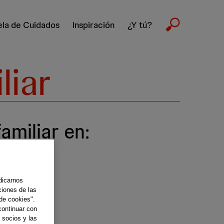
la de Cuidados
Inspiración
¿Y tú?
liar
miliar en:
dicarnos
ciones de las
de cookies".
continuar con
 socios y las