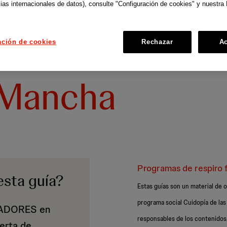
ias internacionales de datos), consulte "Configuración de cookies" y nuestra 
ación de cookies
Rechazar
Ac
 Mancha
Programas de respiro f
esta guía?
Estas guías son un material d
programa social Cuidopía de l
DADORES en
responsables de los contenidos,
ferta de