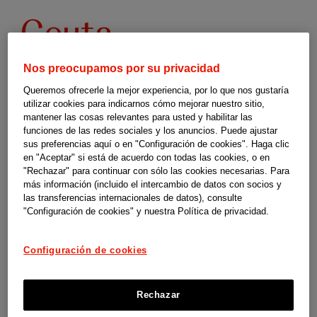
Programas
Ceuta
de
Nos preocupamos por su privacidad
respiro
Queremos ofrecerle la mejor experiencia, por lo que nos gustaría
utilizar cookies para indicarnos cómo mejorar nuestro sitio,
mantener las cosas relevantes para usted y habilitar las
familiar
Programas de respiro familiar en Ceuta
funciones de las redes sociales y los anuncios. Puede ajustar
sus preferencias aquí o en "Configuración de cookies". Haga clic
Estas guías son un material de orientación y apoyo elaborado por
-
en "Aceptar" si está de acuerdo con todas las cookies, o en
"Rechazar" para continuar con sólo las cookies necesarias. Para
SUPERCUIDADORES para el programa social Cuidopía de las
más información (incluido el intercambio de datos con socios y
compañías de Johnson & Johnson en España. No somos responsables
las transferencias internacionales de datos), consulte
"Configuración de cookies" y nuestra Política de privacidad.
de los contenidos, ni de las referencias que contiene, así como
tampoco de la actualización de las condiciones para ofrecer dichas
Configuración de cookies
ayudas por parte de las instituciones y organismos competentes.
Rechazar