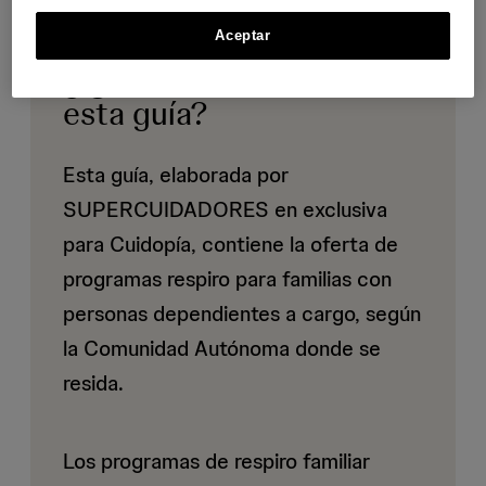
Aceptar
¿Qué vas a encontrar en
esta guía?
Esta guía, elaborada por
SUPERCUIDADORES en exclusiva
para Cuidopía, contiene la oferta de
programas respiro para familias con
personas dependientes a cargo, según
la Comunidad Autónoma donde se
resida.
Los programas de respiro familiar