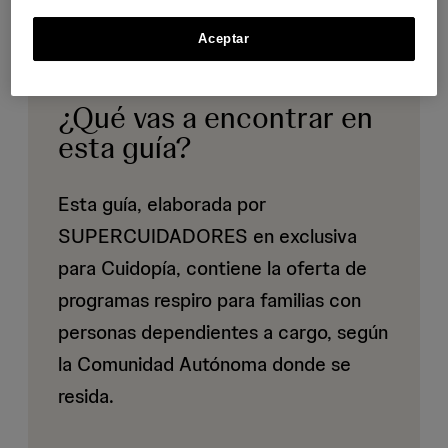
Aceptar
¿Qué vas a encontrar en
esta guía?
Esta guía, elaborada por
SUPERCUIDADORES en exclusiva
para Cuidopía, contiene la oferta de
programas respiro para familias con
personas dependientes a cargo, según
la Comunidad Autónoma donde se
resida.