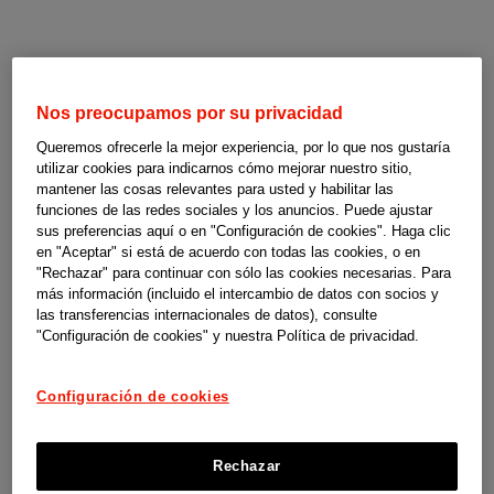
Programas
Extremadura
Nos preocupamos por su privacidad
de
Queremos ofrecerle la mejor experiencia, por lo que nos gustaría
utilizar cookies para indicarnos cómo mejorar nuestro sitio,
respiro
mantener las cosas relevantes para usted y habilitar las
funciones de las redes sociales y los anuncios. Puede ajustar
sus preferencias aquí o en "Configuración de cookies". Haga clic
familiar
Programas de respiro familiar en Extremadura
en "Aceptar" si está de acuerdo con todas las cookies, o en
"Rechazar" para continuar con sólo las cookies necesarias. Para
Estas guías son un material de orientación y apoyo elaborado por
-
más información (incluido el intercambio de datos con socios y
las transferencias internacionales de datos), consulte
SUPERCUIDADORES para el programa social Cuidopía de las
"Configuración de cookies" y nuestra Política de privacidad.
compañías de Johnson & Johnson en España. No somos responsables
de los contenidos, ni de las referencias que contiene, así como
Configuración de cookies
tampoco de la actualización de las condiciones para ofrecer dichas
ayudas por parte de las instituciones y organismos competentes.
Rechazar