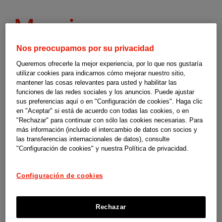
Programas
Murcia
de
Nos preocupamos por su privacidad
Queremos ofrecerle la mejor experiencia, por lo que nos gustaría
respiro
utilizar cookies para indicarnos cómo mejorar nuestro sitio,
mantener las cosas relevantes para usted y habilitar las
familiar
Programas de respiro familiar en Murcia
funciones de las redes sociales y los anuncios. Puede ajustar
sus preferencias aquí o en "Configuración de cookies". Haga clic
Estas guías son un material de orientación y apoyo elaborado por
en "Aceptar" si está de acuerdo con todas las cookies, o en
-
"Rechazar" para continuar con sólo las cookies necesarias. Para
SUPERCUIDADORES para el programa social Cuidopía de las
más información (incluido el intercambio de datos con socios y
las transferencias internacionales de datos), consulte
compañías de Johnson & Johnson en España. No somos responsables
"Configuración de cookies" y nuestra Política de privacidad.
de los contenidos, ni de las referencias que contiene, así como
tampoco de la actualización de las condiciones para ofrecer dichas
Configuración de cookies
ayudas por parte de las instituciones y organismos competentes.
Rechazar