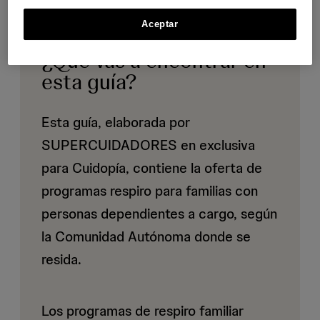
Aceptar
¿Qué vas a encontrar en
esta guía?
Esta guía, elaborada por
SUPERCUIDADORES en exclusiva
para Cuidopía, contiene la oferta de
programas respiro para familias con
personas dependientes a cargo, según
la Comunidad Autónoma donde se
resida.
Los programas de respiro familiar