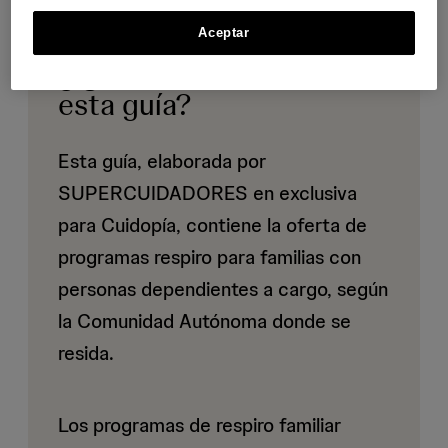
Aceptar
¿Qué vas a encontrar en
esta guía?
Esta guía, elaborada por
SUPERCUIDADORES en exclusiva
para Cuidopía, contiene la oferta de
programas respiro para familias con
personas dependientes a cargo, según
la Comunidad Autónoma donde se
resida.
Los programas de respiro familiar