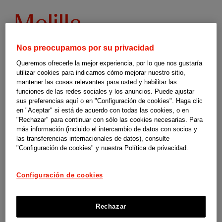
Programas
Melilla
de
Nos preocupamos por su privacidad
respiro
Queremos ofrecerle la mejor experiencia, por lo que nos gustaría
utilizar cookies para indicarnos cómo mejorar nuestro sitio,
mantener las cosas relevantes para usted y habilitar las
familiar
Programas de respiro familiar en Melilla
funciones de las redes sociales y los anuncios. Puede ajustar
sus preferencias aquí o en "Configuración de cookies". Haga clic
Estas guías son un material de orientación y apoyo elaborado por
-
en "Aceptar" si está de acuerdo con todas las cookies, o en
"Rechazar" para continuar con sólo las cookies necesarias. Para
SUPERCUIDADORES para el programa social Cuidopía de las
más información (incluido el intercambio de datos con socios y
compañías de Johnson & Johnson en España. No somos responsables
las transferencias internacionales de datos), consulte
"Configuración de cookies" y nuestra Política de privacidad.
de los contenidos, ni de las referencias que contiene, así como
tampoco de la actualización de las condiciones para ofrecer dichas
Configuración de cookies
ayudas por parte de las instituciones y organismos competentes.
Rechazar