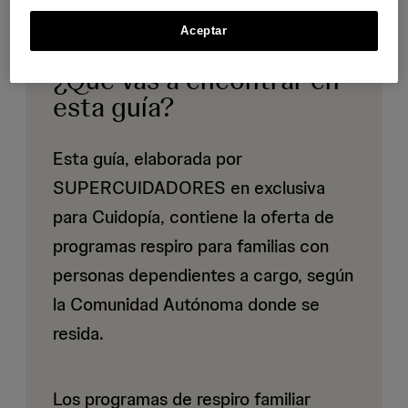
Aceptar
¿Qué vas a encontrar en
esta guía?
Esta guía, elaborada por
SUPERCUIDADORES en exclusiva
para Cuidopía, contiene la oferta de
programas respiro para familias con
personas dependientes a cargo, según
la Comunidad Autónoma donde se
resida.
Los programas de respiro familiar