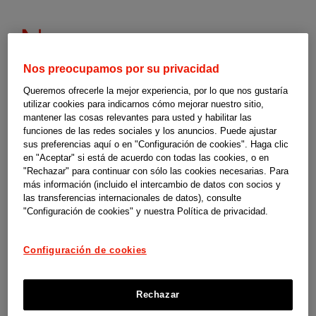
Programas
Navarra
de
Nos preocupamos por su privacidad
Queremos ofrecerle la mejor experiencia, por lo que nos gustaría
respiro
utilizar cookies para indicarnos cómo mejorar nuestro sitio,
mantener las cosas relevantes para usted y habilitar las
familiar
Programas de respiro familiar en Navarra
funciones de las redes sociales y los anuncios. Puede ajustar
sus preferencias aquí o en "Configuración de cookies". Haga clic
en "Aceptar" si está de acuerdo con todas las cookies, o en
Estas guías son un material de orientación y apoyo elaborado por
-
"Rechazar" para continuar con sólo las cookies necesarias. Para
SUPERCUIDADORES para el programa social Cuidopía de las
más información (incluido el intercambio de datos con socios y
las transferencias internacionales de datos), consulte
compañías de Johnson & Johnson en España. No somos responsables
"Configuración de cookies" y nuestra Política de privacidad.
de los contenidos, ni de las referencias que contiene, así como
tampoco de la actualización de las condiciones para ofrecer dichas
Configuración de cookies
ayudas por parte de las instituciones y organismos competentes.
Rechazar