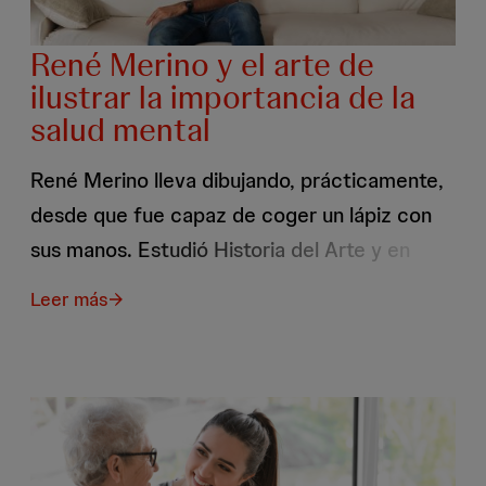
René Merino y el arte de
ilustrar la importancia de la
salud mental
René Merino lleva dibujando, prácticamente,
desde que fue capaz de coger un lápiz con
sus manos. Estudió Historia del Arte y en
2013 empezó a publicar a través de sus
Leer más
sobre
redes sociales ilustraciones donde compartía
René
Merino
con grandes dosis de humor e ironía
y
el
situaciones cotidianas con las que muchas
arte
personas se sentían identificadas, pero
de
ilustrar
también miedos, anhelos y vivencias difíciles.
la