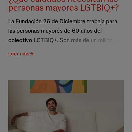
personas mayores LGTBIQ+?
La Fundación 26 de Diciembre trabaja para
las personas mayores de 60 años del
colectivo LGTBIQ+. Son más de un millón, de
las que el 80% viven una situación de soledad
Leer más
sobre
no deseada. A diferencia del resto de
¿Qué
cuidados
mayores, tienen una historia protagonizada
necesitan
las
por la discriminación y la no aceptación. En la
personas
mayoría de los casos fueron repudiados por
mayores
LGTBIQ+?
sus familias y por la sociedad. Y eso deja
huella.