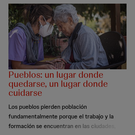
discapacidad
preguntas a las que dan respuesta las guías
y
Cuidopía con información detallada para cada
programas
de
comunidad autónoma y explicando paso a
respiro
paso los requisitos y trámites necesarios para
familiar
acceder a las ayudas a la dependencia,
discapacidad y programas de respiro familiar.
Pueblos: un lugar donde
quedarse, un lugar donde
cuidarse
Los pueblos pierden población
fundamentalmente porque el trabajo y la
formación se encuentran en las ciudades,