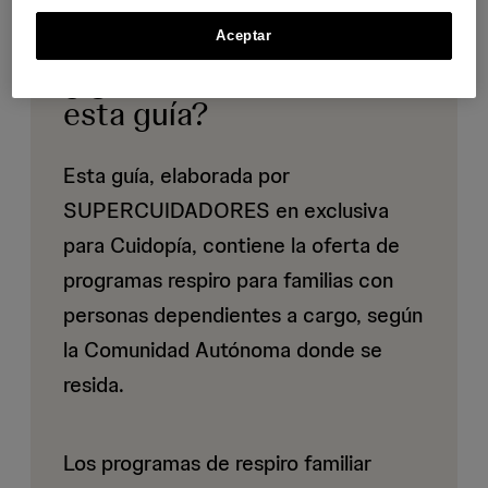
Aceptar
¿Qué vas a encontrar en
esta guía?
Esta guía, elaborada por
SUPERCUIDADORES en exclusiva
para Cuidopía, contiene la oferta de
programas respiro para familias con
personas dependientes a cargo, según
la Comunidad Autónoma donde se
resida.
Los programas de respiro familiar