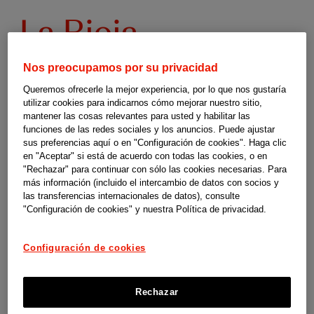
Programas
La Rioja
de
Nos preocupamos por su privacidad
respiro
Queremos ofrecerle la mejor experiencia, por lo que nos gustaría
utilizar cookies para indicarnos cómo mejorar nuestro sitio,
mantener las cosas relevantes para usted y habilitar las
familiar
Programas de respiro familiar en La Rioja
funciones de las redes sociales y los anuncios. Puede ajustar
sus preferencias aquí o en "Configuración de cookies". Haga clic
Estas guías son un material de orientación y apoyo elaborado por
-
en "Aceptar" si está de acuerdo con todas las cookies, o en
"Rechazar" para continuar con sólo las cookies necesarias. Para
SUPERCUIDADORES para el programa social Cuidopía de las
más información (incluido el intercambio de datos con socios y
compañías de Johnson & Johnson en España. No somos responsables
las transferencias internacionales de datos), consulte
"Configuración de cookies" y nuestra Política de privacidad.
de los contenidos, ni de las referencias que contiene, así como
tampoco de la actualización de las condiciones para ofrecer dichas
Configuración de cookies
ayudas por parte de las instituciones y organismos competentes.
Rechazar