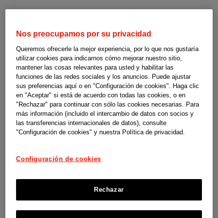
Nos preocupamos por su privacidad
Ayudas
La Rioja
Queremos ofrecerle la mejor experiencia, por lo que nos gustaría
utilizar cookies para indicarnos cómo mejorar nuestro sitio,
a
mantener las cosas relevantes para usted y habilitar las
funciones de las redes sociales y los anuncios. Puede ajustar
la
sus preferencias aquí o en "Configuración de cookies". Haga clic
en "Aceptar" si está de acuerdo con todas las cookies, o en
"Rechazar" para continuar con sólo las cookies necesarias. Para
dependencia
Ayudas a la dependencia en La Rioja
más información (incluido el intercambio de datos con socios y
las transferencias internacionales de datos), consulte
Estas guías son un material de orientación y apoyo elaborado por
y
"Configuración de cookies" y nuestra Política de privacidad.
SUPERCUIDADORES para el programa social Cuidopía de las
discapacidad
compañías de Johnson & Johnson en España. No somos responsables
Configuración de cookies
de los contenidos, ni de las referencias que contiene, así como
-
tampoco de la actualización de las condiciones para ofrecer dichas
Rechazar
ayudas por parte de las instituciones y organismos competentes.