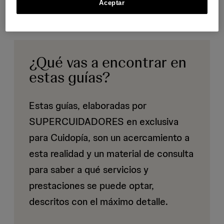
Aceptar
¿Qué vas a encontrar en
estas guías?
Estas guías, elaboradas por
SUPERCUIDADORES en exclusiva
para Cuidopía, son un acercamiento a
esta realidad y un material de consulta
para saber a qué servicios y
prestaciones se puede optar,
descritos con el máximo detalle.