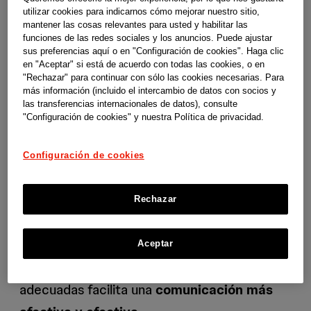
comunicación afectiva
utilizar cookies para indicarnos cómo mejorar nuestro sitio,
mantener las cosas relevantes para usted y habilitar las
y efectiva
funciones de las redes sociales y los anuncios. Puede ajustar
sus preferencias aquí o en "Configuración de cookies". Haga clic
en "Aceptar" si está de acuerdo con todas las cookies, o en
"Rechazar" para continuar con sólo las cookies necesarias. Para
En algunas situaciones las personas pueden
más información (incluido el intercambio de datos con socios y
las transferencias internacionales de datos), consulte
mostrarse esquivas, desagradables o
"Configuración de cookies" y nuestra Política de privacidad.
exigentes a la hora de comunicarse con sus
cuidadores. Muchas veces esta actitud es
Configuración de cookies
fruto del malestar que sufren, de su
personalidad o de otras circunstancias que
Rechazar
enfrentan en su día a día. Ejercer una
escucha activa, evitar el enfado y responder
Aceptar
con empatía utilizando el tono y las palabras
adecuadas facilita una
comunicación más