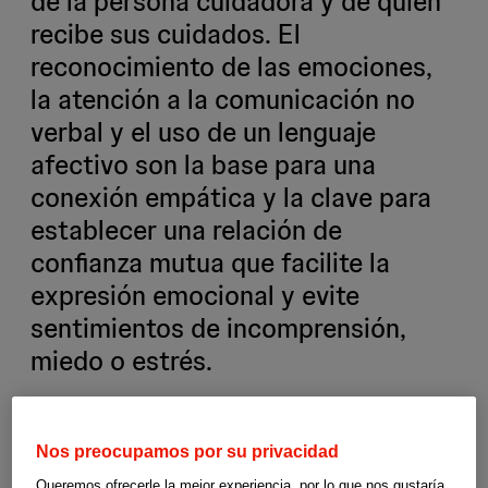
de la persona cuidadora y de quien
recibe sus cuidados. El
reconocimiento de las emociones,
la atención a la comunicación no
verbal y el uso de un lenguaje
afectivo son la base para una
conexión empática y la clave para
establecer una relación de
confianza mutua que facilite la
expresión emocional y evite
sentimientos de incomprensión,
miedo o estrés.
Claves para una
Nos preocupamos por su privacidad
Queremos ofrecerle la mejor experiencia, por lo que nos gustaría