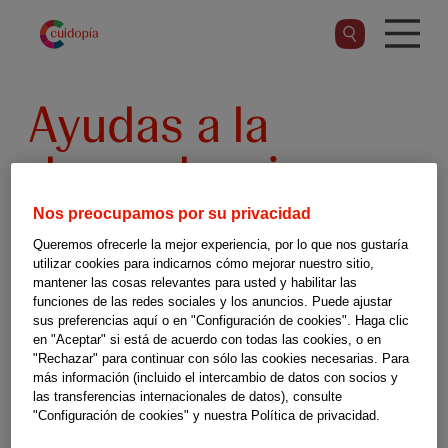
Pasar
al
contenido
principal
Ayudas a la
dependencia y
discapacidad
Nos preocupamos por su privacidad
Queremos ofrecerle la mejor experiencia, por lo que nos gustaría
utilizar cookies para indicarnos cómo mejorar nuestro sitio,
mantener las cosas relevantes para usted y habilitar las
Señala la Comunidad Autónoma donde
funciones de las redes sociales y los anuncios. Puede ajustar
sus preferencias aquí o en "Configuración de cookies". Haga clic
resida la persona dependiente.
en "Aceptar" si está de acuerdo con todas las cookies, o en
"Rechazar" para continuar con sólo las cookies necesarias. Para
más información (incluido el intercambio de datos con socios y
las transferencias internacionales de datos), consulte
"Configuración de cookies" y nuestra Política de privacidad.