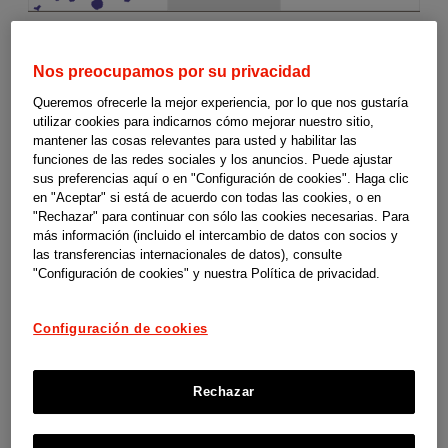
Nos preocupamos por su privacidad
Ayudas
Canarias
Queremos ofrecerle la mejor experiencia, por lo que nos gustaría
utilizar cookies para indicarnos cómo mejorar nuestro sitio,
a
mantener las cosas relevantes para usted y habilitar las
funciones de las redes sociales y los anuncios. Puede ajustar
sus preferencias aquí o en "Configuración de cookies". Haga clic
la
en "Aceptar" si está de acuerdo con todas las cookies, o en
"Rechazar" para continuar con sólo las cookies necesarias. Para
dependencia
Ayudas a la dependencia en Canarias
más información (incluido el intercambio de datos con socios y
las transferencias internacionales de datos), consulte
"Configuración de cookies" y nuestra Política de privacidad.
Estas guías son un material de orientación y apoyo elaborado por
y
SUPERCUIDADORES para el programa social Cuidopía de las
Configuración de cookies
discapacidad
compañías de Johnson & Johnson en España. No somos responsables
de los contenidos, ni de las referencias que contiene, así como
-
Rechazar
tampoco de la actualización de las condiciones para ofrecer dichas
ayudas por parte de las instituciones y organismos competentes.