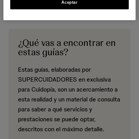
Aceptar
¿Qué vas a encontrar en
estas guías?
Estas guías, elaboradas por
SUPERCUIDADORES en exclusiva
para Cuidopía, son un acercamiento a
esta realidad y un material de consulta
para saber a qué servicios y
prestaciones se puede optar,
descritos con el máximo detalle.