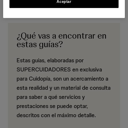
Aceptar
¿Qué vas a encontrar en
estas guías?
Estas guías, elaboradas por
SUPERCUIDADORES en exclusiva
para Cuidopía, son un acercamiento a
esta realidad y un material de consulta
para saber a qué servicios y
prestaciones se puede optar,
descritos con el máximo detalle.