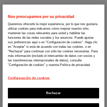
Nos preocupamos por su privacidad
Ayudas
Asturias
Queremos ofrecerle la mejor experiencia, por lo que nos gustaría
utilizar cookies para indicarnos cómo mejorar nuestro sitio,
a
mantener las cosas relevantes para usted y habilitar las
funciones de las redes sociales y los anuncios. Puede ajustar
la
sus preferencias aquí o en "Configuración de cookies". Haga clic
en "Aceptar" si está de acuerdo con todas las cookies, o en
"Rechazar" para continuar con sólo las cookies necesarias. Para
dependencia
Ayudas a la dependencia en Asturias
más información (incluido el intercambio de datos con socios y
las transferencias internacionales de datos), consulte
Estas guías son un material de orientación y apoyo elaborado por
y
"Configuración de cookies" y nuestra Política de privacidad.
SUPERCUIDADORES para el programa social Cuidopía de las
discapacidad
compañías de Johnson & Johnson en España. No somos responsables
Configuración de cookies
de los contenidos, ni de las referencias que contiene, así como
-
tampoco de la actualización de las condiciones para ofrecer dichas
Rechazar
ayudas por parte de las instituciones y organismos competentes.