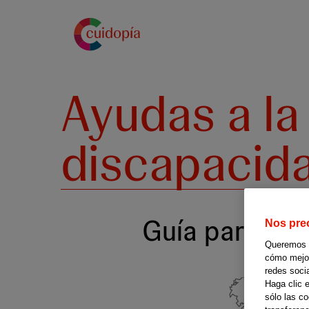
Pasar
al
contenido
principal
Ayudas a la
discapacid
Guía para tra
Nos pre
Queremos of
cómo mejora
redes soci
Haga clic 
sólo las c