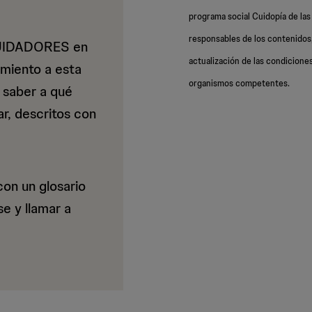
ia
programa social Cuidopía de l
responsables de los contenidos,
CUIDADORES en
actualización de las condiciones
amiento a esta
organismos competentes.
a saber a qué
ad
r, descritos con
con un glosario
e y llamar a