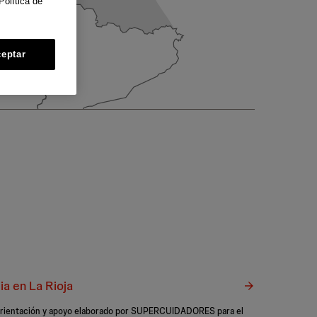
Política de
eptar
a en La Rioja
e orientación y apoyo elaborado por SUPERCUIDADORES para el