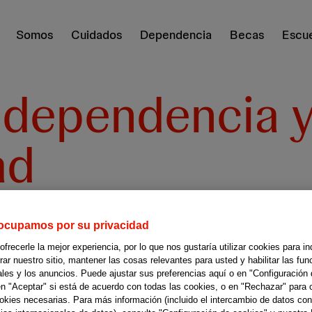
Somos
Cuidados
Dependencia
Becas
Escue
 dependencia 
ad
mitar la dependencia y di
ocupamos por su privacidad
recerle la mejor experiencia, por lo que nos gustaría utilizar cookies para in
r nuestro sitio, mantener las cosas relevantes para usted y habilitar las fun
ales y los anuncios. Puede ajustar sus preferencias aquí o en "Configuración 
en "Aceptar" si está de acuerdo con todas las cookies, o en "Rechazar" para 
ookies necesarias. Para más información (incluido el intercambio de datos con