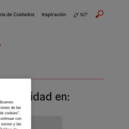
la de Cuidados
Inspiración
¿Y tú?
y
scapacidad en:
dicarnos
ciones de las
de cookies".
continuar con
 socios y las