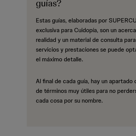
dependenc
guías?
Estas guías, elaboradas por SUPER
y
exclusiva para Cuidopía, son un acerc
realidad y un material de consulta par
discapacid
servicios y prestaciones se puede opta
el máximo detalle.
-
Al final de cada guía, hay un apartado 
de términos muy útiles para no perders
cada cosa por su nombre.