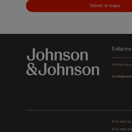
Volver al mapa
Enlaces
Política de p
Configuraci
Esta web ha 
Esta web est