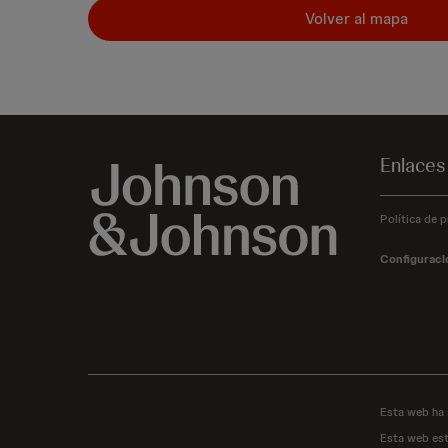
Volver al mapa
Enlaces
Política de p
Configuraci
Esta web ha 
Esta web est