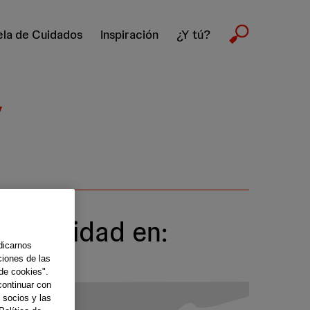
la de Cuidados
Inspiración
¿Y tú?
y
scapacidad en:
dicarnos
ciones de las
de cookies".
continuar con
 socios y las