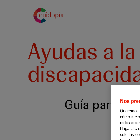
Pasar
al
contenido
principal
Ayudas a la
discapacid
Guía para tra
Nos pre
Queremos of
cómo mejora
redes soci
Haga clic 
sólo las c