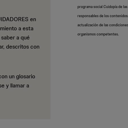
ia
programa social Cuidopía de l
responsables de los contenidos,
CUIDADORES en
actualización de las condiciones
amiento a esta
organismos competentes.
a saber a qué
ad
r, descritos con
con un glosario
e y llamar a