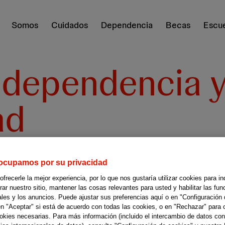
Somos
Cuidados
Dependencia
Becas
Escue
 dependencia 
ad
mitar la dependencia y di
ocupamos por su privacidad
recerle la mejor experiencia, por lo que nos gustaría utilizar cookies para in
r nuestro sitio, mantener las cosas relevantes para usted y habilitar las fun
ales y los anuncios. Puede ajustar sus preferencias aquí o en "Configuración 
en "Aceptar" si está de acuerdo con todas las cookies, o en "Rechazar" para 
ookies necesarias. Para más información (incluido el intercambio de datos con