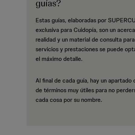
dependenc
guías?
Estas guías, elaboradas por SUPER
y
exclusiva para Cuidopía, son un acerc
realidad y un material de consulta par
discapacid
servicios y prestaciones se puede opta
el máximo detalle.
-
Al final de cada guía, hay un apartado 
de términos muy útiles para no perders
cada cosa por su nombre.