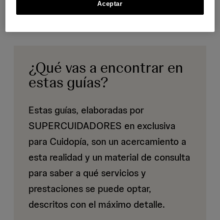
Aceptar
¿Qué vas a encontrar en
estas guías?
Estas guías, elaboradas por
SUPERCUIDADORES en exclusiva
para Cuidopía, son un acercamiento a
esta realidad y un material de consulta
para saber a qué servicios y
prestaciones se puede optar,
descritos con el máximo detalle.