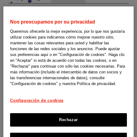
Nos preocupamos por su privacidad
Ayudas
Canarias
Queremos ofrecerle la mejor experiencia, por lo que nos gustaría
utilizar cookies para indicarnos cómo mejorar nuestro sitio,
a
mantener las cosas relevantes para usted y habilitar las
funciones de las redes sociales y los anuncios. Puede ajustar
sus preferencias aquí o en "Configuración de cookies". Haga clic
la
en "Aceptar" si está de acuerdo con todas las cookies, o en
"Rechazar" para continuar con sólo las cookies necesarias. Para
dependencia
Ayudas a la dependencia en Canarias
más información (incluido el intercambio de datos con socios y
las transferencias internacionales de datos), consulte
"Configuración de cookies" y nuestra Política de privacidad.
Estas guías son un material de orientación y apoyo elaborado por
y
SUPERCUIDADORES para el programa social Cuidopía de las
Configuración de cookies
discapacidad
compañías de Johnson & Johnson en España. No somos responsables
de los contenidos, ni de las referencias que contiene, así como
-
Rechazar
tampoco de la actualización de las condiciones para ofrecer dichas
ayudas por parte de las instituciones y organismos competentes.