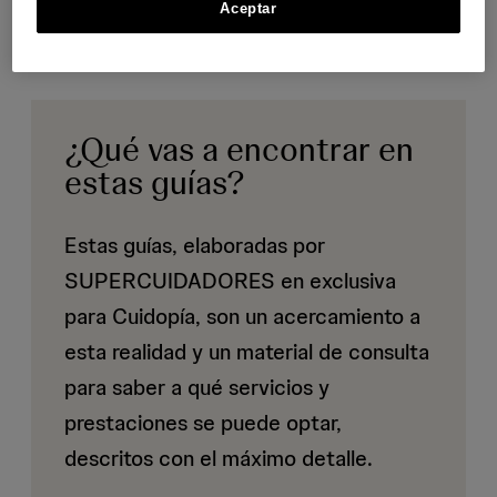
Aceptar
¿Qué vas a encontrar en
estas guías?
Estas guías, elaboradas por
SUPERCUIDADORES en exclusiva
para Cuidopía, son un acercamiento a
esta realidad y un material de consulta
para saber a qué servicios y
prestaciones se puede optar,
descritos con el máximo detalle.