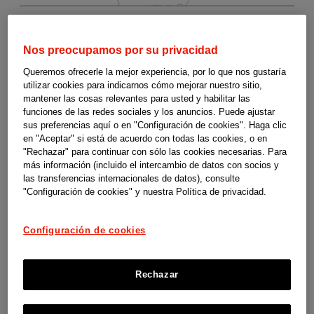
Nos preocupamos por su privacidad
Ayudas
Murcia
Queremos ofrecerle la mejor experiencia, por lo que nos gustaría
utilizar cookies para indicarnos cómo mejorar nuestro sitio,
a
mantener las cosas relevantes para usted y habilitar las
funciones de las redes sociales y los anuncios. Puede ajustar
sus preferencias aquí o en "Configuración de cookies". Haga clic
la
en "Aceptar" si está de acuerdo con todas las cookies, o en
"Rechazar" para continuar con sólo las cookies necesarias. Para
dependencia
Ayudas a la dependencia en Murcia
más información (incluido el intercambio de datos con socios y
las transferencias internacionales de datos), consulte
Estas guías son un material de orientación y apoyo elaborado por
"Configuración de cookies" y nuestra Política de privacidad.
y
SUPERCUIDADORES para el programa social Cuidopía de las
Configuración de cookies
discapacidad
compañías de Johnson & Johnson en España. No somos responsables
de los contenidos, ni de las referencias que contiene, así como
-
Rechazar
tampoco de la actualización de las condiciones para ofrecer dichas
ayudas por parte de las instituciones y organismos competentes.