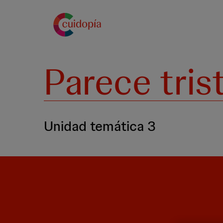
Pasar
al
contenido
principal
Parece trist
Unidad temática 3