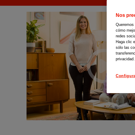
Nos pre
Queremos of
cómo mejora
redes soci
Haga clic 
sólo las c
transferenc
privacidad.
Configur