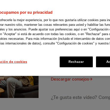
Capítulo 7
ocupamos por su privacidad
Está depre
recerle la mejor experiencia, por lo que nos gustaría utilizar cookies para in
r nuestro sitio, mantener las cosas relevantes para usted y habilitar las fun
ales y los anuncios. Puede ajustar sus preferencias aquí o en "Configuración 
en "Aceptar" si está de acuerdo con todas las cookies, o en "Rechazar" para 
ookies necesarias. Para más información (incluido el intercambio de datos con
¿Cómo diferenciar la triste
ias internacionales de datos), consulte "Configuración de cookies" y nuestra 
de esta enfermedad te ayuda
necesarios.
Puedes ver el vídeo haciendo clic
ación de cookies
Rechazar
Ac
de este capítulo.
Descargar consejos
¿Te gusta este vídeo? Comp