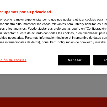
ocupamos por su privacidad
recerle la mejor experiencia, por lo que nos gustaría utilizar cookies para in
r nuestro sitio, mantener las cosas relevantes para usted y habilitar las fun
Personal sanitario y de
ales y los anuncios. Puede ajustar sus preferencias aquí o en "Configuración 
cuidados
en "Aceptar" si está de acuerdo con todas las cookies, o en "Rechazar" para 
ookies necesarias. Para más información (incluido el intercambio de datos con
ias internacionales de datos), consulte "Configuración de cookies" y nuestra 
ación de cookies
Rechazar
Ac
caliente