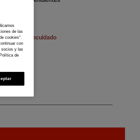
dicarnos
ciones de las
Autocuidado
de cookies".
continuar con
 socios y las
Política de
eptar