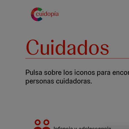
Pasar
al
contenido
principal
Cuidados
Pulsa sobre los iconos para enc
personas cuidadoras.
Infancia y adolescencia