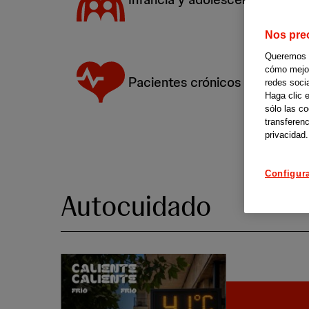
Nos pre
Queremos of
cómo mejora
Pacientes crónicos
redes soci
Haga clic 
sólo las c
transferenc
privacidad.
Configur
Autocuidado
Caliente 